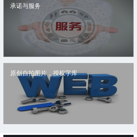
和多年的行业经验，为客户提供.的网站制作、网站优化等一系
承诺与服务
列超值套餐服务。
承诺与服务
无论网站系统，小程序系统，微信公众号系统，爱采购系统在
何时发生何种故障，我们随时为您服务。
原创自拍图片，授权字库
原创自拍图片，授权字库
当下知识产权问题，由其在网络领域非常严重，我们自2017年
开始客户网站上使用的图片全部自已拍摄，确保每一张配图也