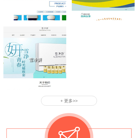
雪净妍
+ 更多>>