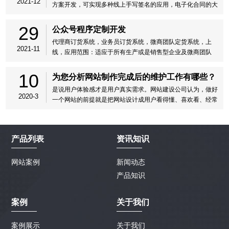
2021-12
方案开发，可实现多种线上手写签名的应用，电子化合同的大
部分需求都可以解决，合同线上流转，存证保全等常规业务更
加简单可靠安全。
29
公众号程序定制开发
代理商订货系统，业务员订货系统，微商团队定货系统，上
2021-11
线，应用范围：适应于所有生产或是销售型企业及微商团队
等，针对业务员较多，代理商较多的订货解决方案，在公众号
下订单，由仓库直接发货给目标客户，方便管理订单，查看订
10
为您分析网站制作完成后的维护工作有哪些？
单，财务流水等
是说用户体验感才是用户真实需求。网站建设公司认为，做好
2020-3
一个网站的前提就是把网站设计成用户看得懂、喜欢看、经常
看的风格，通过内容的更新来吸引固定流量。
产品列表
资讯知识
网站案例
新闻动态
产品知识
案例
关于我们
案例展示
关于我们